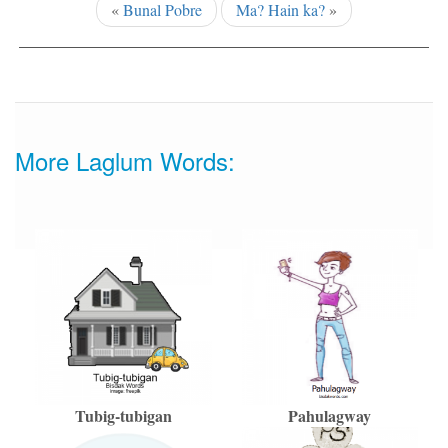
«
Bunal Pobre
Ma? Hain ka?
»
More Laglum Words:
Tubig-tubigan
Pahulagway