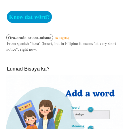
Know dat w0rd?
Ora-orada or ora-mismo
in Tagalog
From spanish "hora" (hour), but in Filipino it means "at very short
notice", right now.
Lumad Bisaya ka?