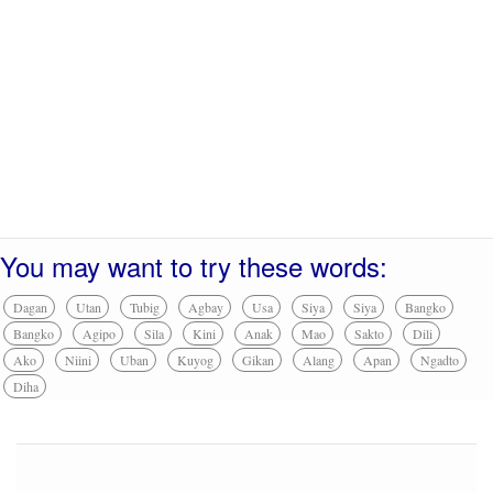
You may want to try these words:
Dagan
Utan
Tubig
Agbay
Usa
Siya
Siya
Bangko
Bangko
Agipo
Sila
Kini
Anak
Mao
Sakto
Dili
Ako
Niini
Uban
Kuyog
Gikan
Alang
Apan
Ngadto
Diha