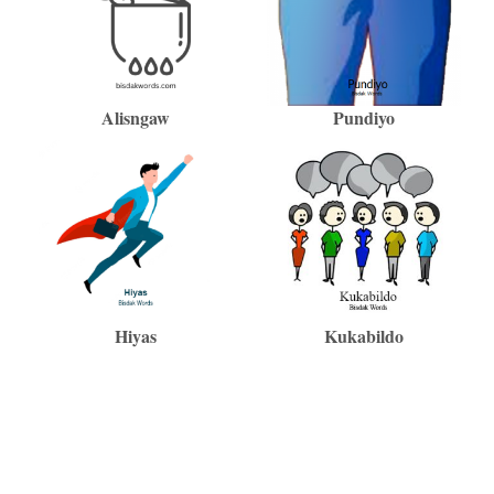
Alisngaw
Pundiyo
Hiyas
Kukabildo