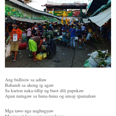
Ang bidlisiw sa adlaw
Bahandi sa akong ig agaw
Sa karton naka-idlip ug buot dili papukaw
Apan natugaw sa huna-huna og unsay ipamahaw
Mga tawo nga naghugyaw
Musinggit kay gusto mupakyaw