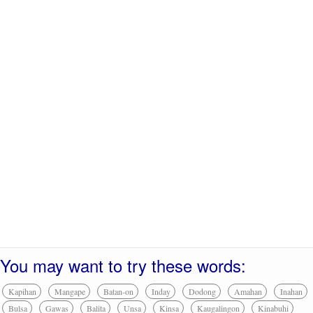
You may want to try these words:
Kapihan
Mangape
Batan-on
Inday
Dodong
Amahan
Inahan
Bulsa
Gawas
Balita
Unsa
Kinsa
Kaugalingon
Kinabuhi