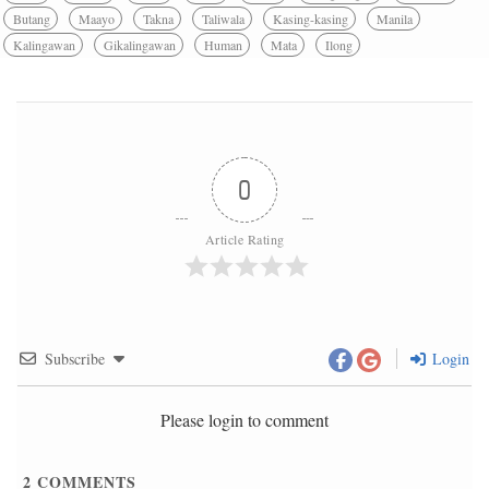
Butang
Maayo
Takna
Taliwala
Kasing-kasing
Manila
Kalingawan
Gikalingawan
Human
Mata
Ilong
0
Article Rating
Subscribe
Login
Please login to comment
2
COMMENTS