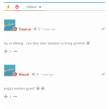
Oldest
Tonton
3 years ago
ug sa dihang.. cya diay mao amahan sa kong gisabak 😀
1
Dinah
3 years ago
pagka marites gyud! 😀 😀
1