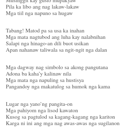
Pila ka libo ang nag lakaw-lakaw
Mga tiil nga napuno sa hugaw
Tabang! Matod pa sa usa ka inahan
Mga mata nagtubod ang luha kay nalabnihan
Salapi nga hinago-an dili buot usikan
Apan nahanaw taliwala sa ngit-ngit nga dalan
Mga dagway nag simbolo sa akong pangutana
Adona ba kaha’y kalinaw nila
Mga mata nga napuling sa hustisya
Pangandoy nga makatulog sa humok nga kama
Lugar nga yano’ng pangita-on
Mga pahiyom nga lisod kawaton
Kusog sa pagtulod sa kagang-kagang nga kariton
Karga ni ini ang mga nag awas-awas nga sugilanon