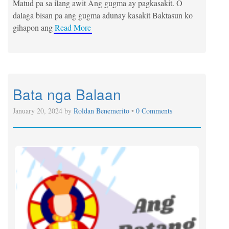
Matud pa sa ilang awit Ang gugma ay pagkasakit. O
dalaga bisan pa ang gugma adunay kasakit Baktasun ko
gihapon ang
Read More
Bata nga Balaan
January 20, 2024 by
Roldan Benemerito
•
0 Comments